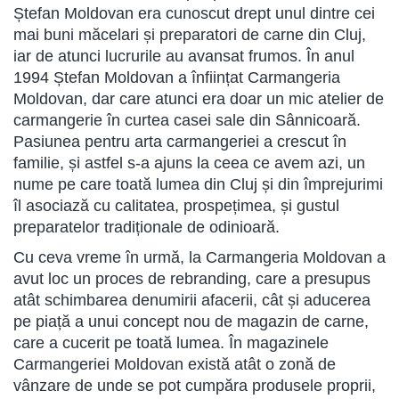
Ștefan Moldovan era cunoscut drept unul dintre cei
mai buni măcelari și preparatori de carne din Cluj,
iar de atunci lucrurile au avansat frumos. În anul
1994 Ștefan Moldovan a înființat Carmangeria
Moldovan, dar care atunci era doar un mic atelier de
carmangerie în curtea casei sale din Sânnicoară.
Pasiunea pentru arta carmangeriei a crescut în
familie, și astfel s-a ajuns la ceea ce avem azi, un
nume pe care toată lumea din Cluj și din împrejurimi
îl asociază cu calitatea, prospețimea, și gustul
preparatelor tradiționale de odinioară.
Cu ceva vreme în urmă, la Carmangeria Moldovan a
avut loc un proces de rebranding, care a presupus
atât schimbarea denumirii afacerii, cât și aducerea
pe piață a unui concept nou de magazin de carne,
care a cucerit pe toată lumea. În magazinele
Carmangeriei Moldovan există atât o zonă de
vânzare de unde se pot cumpăra produsele proprii,