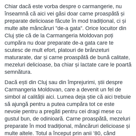
Chiar dacă este vorba despre o carmangerie, nu
înseamnă că aici vei găsi doar carne proaspătă și
preparate delicioase făcute în mod tradițional, ci și
multe alte mâncăruri ”de-a gata”. Orice locuitor din
Cluj știe că de la Carmangeria Moldovan poți
cumpăra nu doar preparate de-a gata care te
scutesc de mult efort, platouri de brânzeturi
maturarate, dar și carne proaspătă de bună calitate,
mezeluri delicioase, ba chiar și lactate care le poartă
semnătura.
Dacă ești din Cluj sau din împrejurimi, știi despre
Carmangeria Moldovan, care a devenit un fel de
simbol al calității aici. Lumea deja știe că aici trebuie
să ajungă pentru a putea cumpăra tot ce este
nevoie pentru a pregăti pentru cei dragi mese cu
gustul bun, de odinioară. Carne proaspătă, mezeluri
preparate în mod tradițional, mâncăruri delicioase și
multe altele. Totul a început prin anii ’80, când