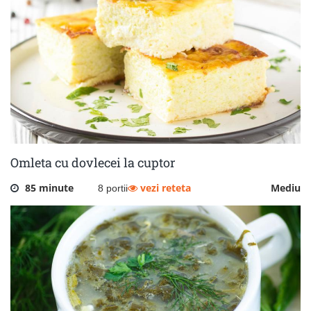
Omleta cu dovlecei la cuptor
85 minute
vezi reteta
Mediu
8 portii