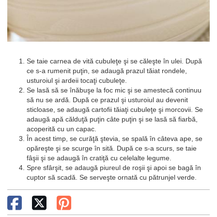
Se taie carnea de vită cubuleţe şi se căleşte în ulei. După
ce s-a rumenit puţin, se adaugă prazul tăiat rondele,
usturoiul şi ardeii tocaţi cubuleţe.
Se lasă să se înăbuşe la foc mic şi se amestecă continuu
să nu se ardă. După ce prazul şi usturoiul au devenit
sticloase, se adaugă cartofii tăiaţi cubuleţe şi morcovii. Se
adaugă apă călduţă puţin câte puţin şi se lasă să fiarbă,
acoperită cu un capac.
În acest timp, se curăţă ştevia, se spală în câteva ape, se
opăreşte şi se scurge în sită. După ce s-a scurs, se taie
fâşii şi se adaugă în cratiţă cu celelalte legume.
Spre sfârşit, se adaugă piureul de roşii şi apoi se bagă în
cuptor să scadă. Se serveşte ornată cu pătrunjel verde.