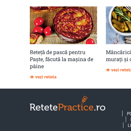
Reteță de pască pentru
Mâncărică
Paște, făcută la mașina de
muraţi şi 
pâine
vezi retet
vezi reteta
P
L