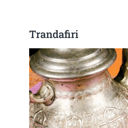
Sanatoase
Dietetice
Cu putine calorii
Crude/raw
Fara gluten
Trandafiri