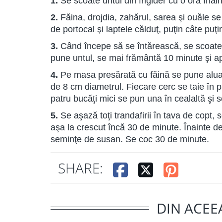
1.
Se scoate untul din frigider cu o oră înain
2.
Făina, drojdia, zahărul, sarea şi ouăle s
de portocal şi laptele călduţ, puţin câte puţi
3.
Când începe să se întărească, se scoate 
pune untul, se mai frământă 10 minute şi ap
4.
Pe masa presărată cu făină se pune aluat
de 8 cm diametrul. Fiecare cerc se taie în p
patru bucăţi mici se pun una în cealaltă şi 
5.
Se aşază toţi trandafirii în tava de copt
aşa la crescut încă 30 de minute. Înainte d
seminţe de susan. Se coc 30 de minute.
SHARE:
DIN ACEE