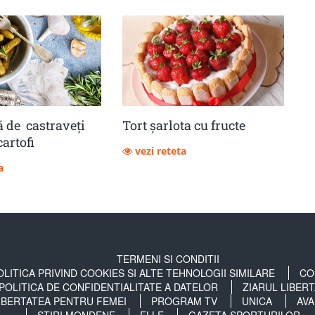
 de castraveţi
Tort șarlota cu fructe
cartofi
vezi reteta
a
TERMENI SI CONDITII
OLITICA PRIVIND COOKIES SI ALTE TEHNOLOGII SIMILARE
CO
POLITICA DE CONFIDENTIALITATE A DATELOR
ZIARUL LIBER
IBERTATEA PENTRU FEMEI
PROGRAM TV
UNICA
AVA