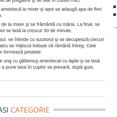
te de pregătire şi se taie în cuburi mici.
e amestecă la mixer şi apoi se adaugă apa de flori
n.
de la mixer şi se frământă cu mâna. La final, se
oi se lasă la crescut 30 de minute.
ul, se întinde cu sucitorul şi se decupează cercuri
atru iar mijlocul trebuie să rămână întreg. Cele
se formează petalele.
, se ung cu gălbenuş amestecat cu lapte şi se lasă
e a pune tava în cuptor se presară, după gust,
ASI
CATEGORIE