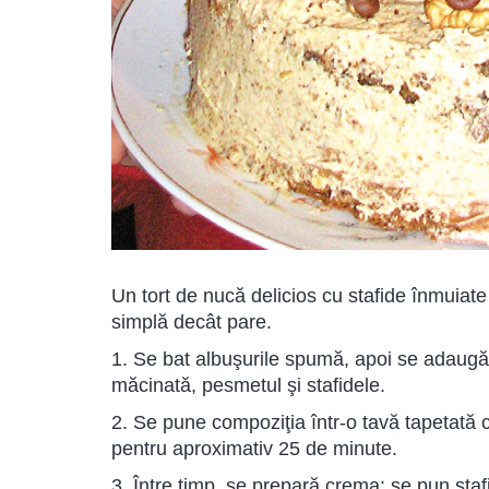
Un tort de nucă delicios cu stafide înmuiate 
simplă decât pare.
1. Se bat albuşurile spumă, apoi se adaugă
măcinată, pesmetul şi stafidele.
2. Se pune compoziţia într-o tavă tapetată c
pentru aproximativ 25 de minute.
3. Între timp, se prepară crema: se pun staf