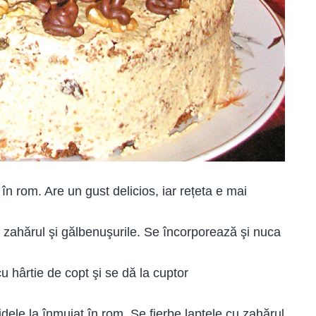
în rom. Are un gust delicios, iar rețeta e mai
 zahărul şi gălbenuşurile. Se încorporează şi nuca
u hârtie de copt şi se dă la cuptor
idele la înmuiat în rom. Se fierbe laptele cu zahărul