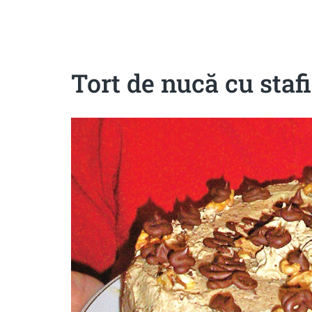
Sanatoase
Dietetice
Cu putine calorii
Crude/raw
Fara gluten
Tort de nucă cu staf