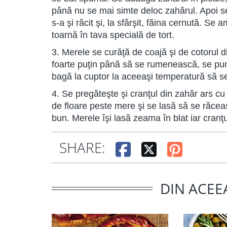
până nu se mai simte deloc zahărul. Apoi se 
s-a şi răcit şi, la sfârşit, făina cernută. S
toarnă în tava specială de tort.
3. Merele se curăţă de coajă şi de cotorul di
foarte puţin până să se rumenească, se pun
bagă la cuptor la aceeaşi temperatură să se
4. Se pregăteşte şi cranţul din zahăr ars cu 
de floare peste mere şi se lasă să se răceasc
bun. Merele îşi lasă zeama în blat iar cranţu
SHARE:
DIN ACEE