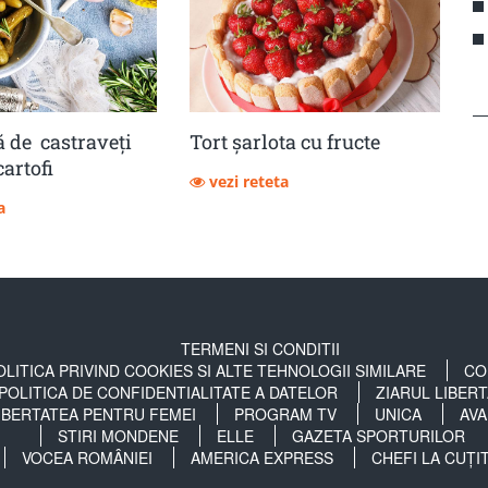
 de castraveţi
Tort șarlota cu fructe
cartofi
vezi reteta
a
TERMENI SI CONDITII
OLITICA PRIVIND COOKIES SI ALTE TEHNOLOGII SIMILARE
CO
POLITICA DE CONFIDENTIALITATE A DATELOR
ZIARUL LIBER
IBERTATEA PENTRU FEMEI
PROGRAM TV
UNICA
AVA
STIRI MONDENE
ELLE
GAZETA SPORTURILOR
VOCEA ROMÂNIEI
AMERICA EXPRESS
CHEFI LA CUȚI