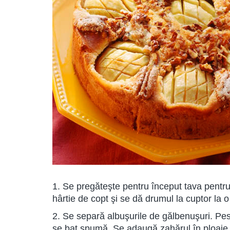
1. Se pregăteşte pentru început tava pentru 
hârtie de copt şi se dă drumul la cuptor la
2. Se separă albuşurile de gălbenuşuri. Pes
se bat spumă. Se adaugă zahărul în ploaie, 