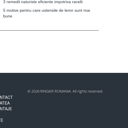
3 remedii naturiste eficiente impotriva racelii
5 motive pentru care ustensile de lemn sunt mai
bune
© 2026 RINGIER ROMANIA. All rights reserved.
NTACT
TATEA
NTAJE
TE