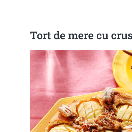
Sanatoase
Dietetice
Cu putine calorii
Crude/raw
Fara gluten
Tort de mere cu crus