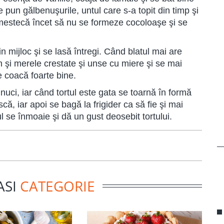
pun gălbenuşurile, untul care s-a topit din timp şi
e amestecă încet să nu se formeze cocoloaşe şi se
n mijloc şi se lasă întregi. Când blatul mai are
 şi merele crestate şi unse cu miere şi se mai
 coacă foarte bine.
nuci, iar când tortul este gata se toarnă în formă
ă, iar apoi se bagă la frigider ca să fie şi mai
l se înmoaie şi dă un gust deosebit tortului.
ASI
CATEGORIE