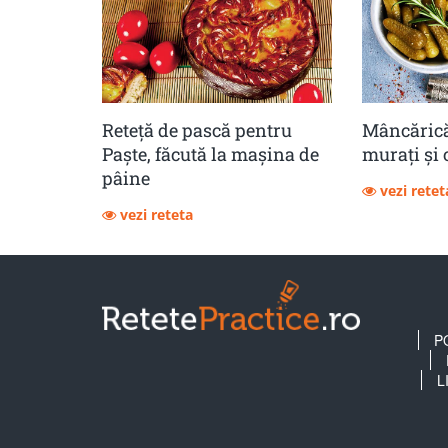
Reteță de pască pentru
Mâncărică
Paște, făcută la mașina de
muraţi şi 
pâine
vezi retet
vezi reteta
P
L