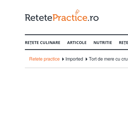
REȚETE CULINARE
ARTICOLE
NUTRITIE
REȚ
Retete practice
Imported
Tort de mere cu cru
TIPUL MESEI
CUM SA ALEGI
INTERVIURI
EVENIM
CUM SA
Pranz
Primav
Fel principal
Vara
Desert
Anul N
Aperitiv
Iarna
Dezlega
Paste
Craciu
IN FUNCTIE DE REGIM