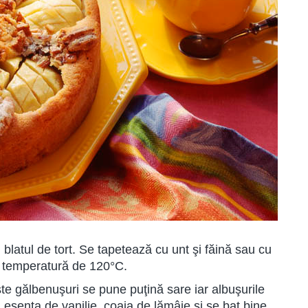
blatul de tort. Se tapetează cu unt şi făină sau cu
 o temperatură de 120°C.
te gălbenuşuri se pune puţină sare iar albuşurile
esenţa de vanilie, coaja de lămâie şi se bat bine