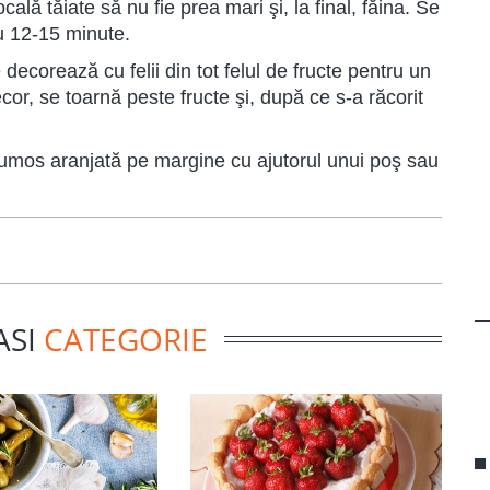
cală tăiate să nu fie prea mari şi, la final, făina. Se
ru 12-15 minute.
decorează cu felii din tot felul de fructe pentru un
or, se toarnă peste fructe şi, după ce s-a răcorit
rumos aranjată pe margine cu ajutorul unui poş sau
ASI
CATEGORIE