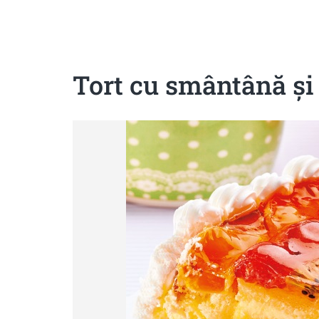
Sanatoase
Dietetice
Cu putine calorii
Crude/raw
Fara gluten
Tort cu smântână şi