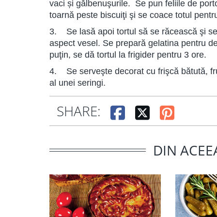
vaci și gălbenuşurile. Se pun feliile de porto
toarnă peste biscuiţi şi se coace totul pent
3. Se lasă apoi tortul să se răcească şi se 
aspect vesel. Se prepară gelatina pentru dec
puţin, se dă tortul la frigider pentru 3 ore.
4. Se serveşte decorat cu frişcă bătută, f
al unei seringi.
SHARE:
DIN ACEE