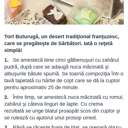
Tort Buturugă, un desert tradiţional franţuzesc,
care se pregăteşte de Sărbători. Iată o reţetă
simplă!
1.
Se amestecă bine cinci gălbenuşuri cu zahărul
pudră, după care se adaugă nuca măcinată şi
albuşurile bătute spumă. Se toarnă compoziţia într-o
tavă tapetată cu hârtie de copt care se dă la cuptor
pentru aproximativ 25 de minute.
2.
Între timp, se amestecă nuca măcinată cu ro­mul,
zahărul şi câteva linguri de lapte. Cu crema
rezultată se unge blatul proaspăt scos din cuptor şi
se rulează cu ajutorul unui prosop umed.
3.
Până se răceşte foaia de blat, se prepară glazu­