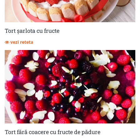
Tort șarlota cu fructe
vezi reteta
Tort fără coacere cu fructe de pădure