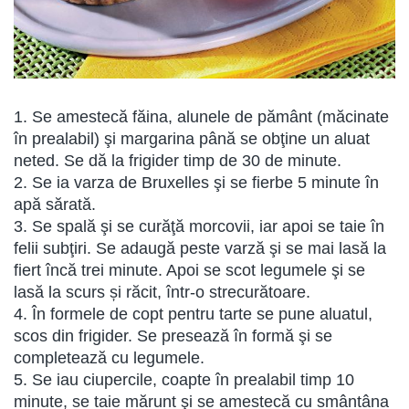
1. Se amestecă făina, alunele de pământ (măcinate
în prealabil) şi margarina până se obţine un aluat
neted. Se dă la frigider timp de 30 de minute.
2. Se ia varza de Bruxelles şi se fierbe 5 minute în
apă sărată.
3. Se spală şi se curăţă morcovii, iar apoi se taie în
felii subţiri. Se adaugă peste varză şi se mai lasă la
fiert încă trei minute. Apoi se scot legumele şi se
lasă la scurs și răcit, într-o strecurătoare.
4. În formele de copt pentru tarte se pune aluatul,
scos din frigider. Se presează în formă şi se
completează cu legumele.
5. Se iau ciupercile, coapte în prealabil timp 10
minute, se taie mărunt şi se amestecă cu smântâna