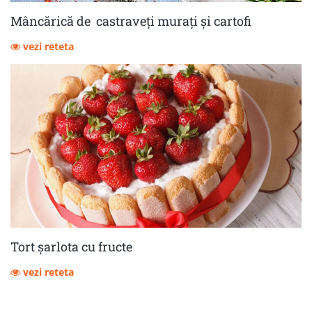
Mâncărică de castraveţi muraţi şi cartofi
vezi reteta
Tort șarlota cu fructe
vezi reteta