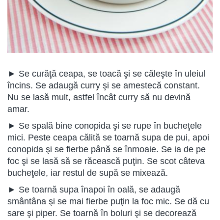
► Se curăţă ceapa, se toacă şi se căleşte în uleiul
încins. Se adaugă curry şi se amestecă constant.
Nu se lasă mult, astfel încât curry să nu devină
amar.
► Se spală bine conopida şi se rupe în bucheţele
mici. Peste ceapa călită se toarnă supa de pui, apoi
conopida şi se fierbe până se înmoaie. Se ia de pe
foc şi se lasă să se răcească puţin. Se scot câteva
bucheţele, iar restul de supă se mixează.
► Se toarnă supa înapoi în oală, se adaugă
smântâna şi se mai fierbe puţin la foc mic. Se dă cu
sare şi piper. Se toarnă în boluri şi se decorează