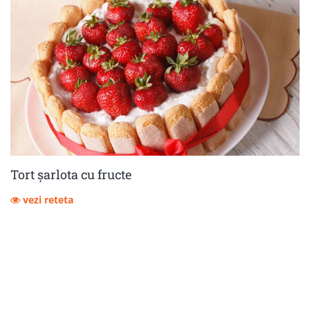
Tort șarlota cu fructe
vezi reteta