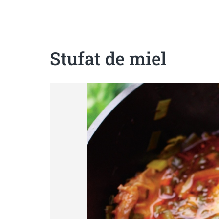
Sanatoase
Dietetice
Cu putine calorii
Crude/raw
Fara gluten
Stufat de miel