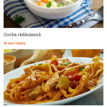
Ciorba rădăuțeană
vezi reteta