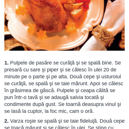
1.
Pulpele de pasăre se curăţă şi se spală bine. Se
presară cu sare şi piper şi se călesc în ulei 20 de
minute pe o parte şi pe alta. Două cepe şi usturoiul
se curăţă, se spală şi se taie mărunt. Apoi se călesc
în grăsimea de gâscă. Pulpele şi ceapa călită se
pun într-o tavă şi se adaugă salvia tocată şi
condimente după gust. Se toarnă deasupra vinul şi
se lasă la cuptor, la foc mic, cam o oră.
2.
Varza roşie se spală şi se taie fideluţă. Două cepe
se toacă mărunt şi se călesc în ulei. Se sting cu