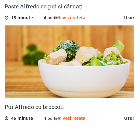
Paste Alfredo cu pui si cârnați
15 minute
vezi reteta
Usor
4 portii
Pui Alfredo cu broccoli
45 minute
vezi reteta
Usor
4 portii