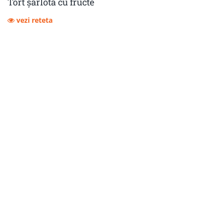
Tort șarlota cu fructe
vezi reteta