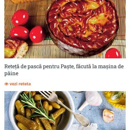
Reteță de pască pentru Paște, făcută la mașina de
pâine
vezi reteta