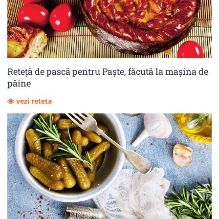
Reteță de pască pentru Paște, făcută la mașina de
pâine
vezi reteta