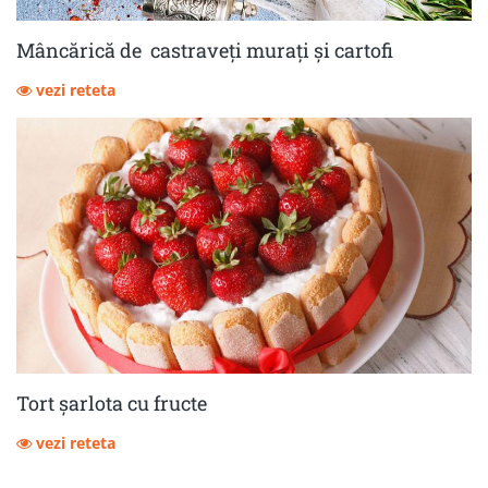
Mâncărică de castraveţi muraţi şi cartofi
vezi reteta
Tort șarlota cu fructe
vezi reteta