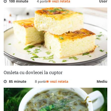
100 minute
vezi reteta
Usor
4 portii
Omleta cu dovlecei la cuptor
85 minute
vezi reteta
Mediu
8 portii