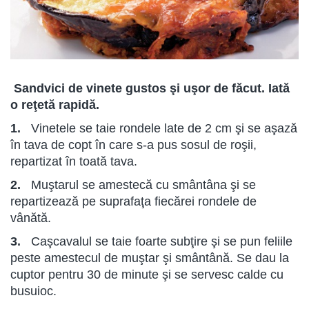
Sandvici de vinete gustos şi uşor de făcut. Iată
o reţetă rapidă.
1.
Vinetele se taie rondele late de 2 cm şi se aşază
în tava de copt în care s-a pus sosul de roşii,
repartizat în toată tava.
2.
Muştarul se amestecă cu smântâna şi se
repartizează pe suprafaţa fiecărei rondele de
vânătă.
3.
Caşcavalul se taie foarte subţire şi se pun feliile
peste amestecul de muştar şi smântână. Se dau la
cuptor pentru 30 de minute şi se servesc calde cu
busuioc.