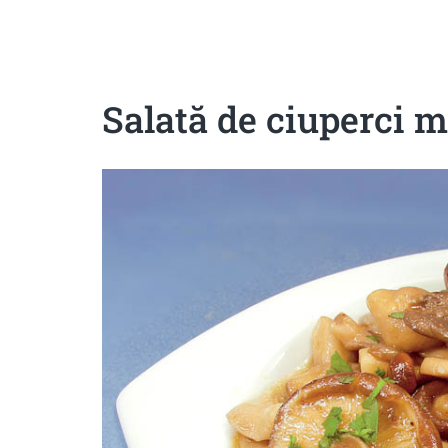
Sanatoase
Dietetice
Cu putine calorii
Crude/raw
Fara gluten
Salată de ciuperci 