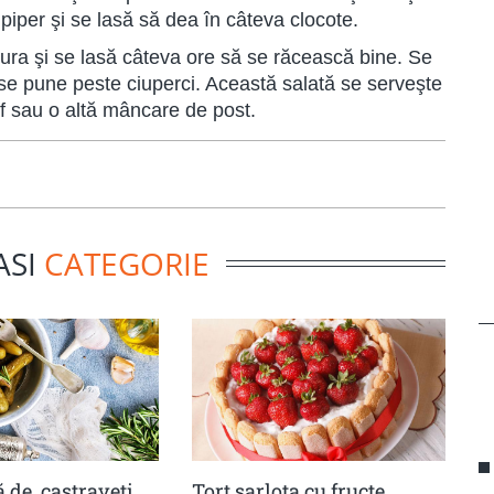
piper şi se lasă să dea în câteva clocote.
ura şi se lasă câteva ore să se răcească bine. Se
 se pune peste ciuperci. Această salată se serveşte
f sau o altă mâncare de post.
ASI
CATEGORIE
 de castraveţi
Tort șarlota cu fructe