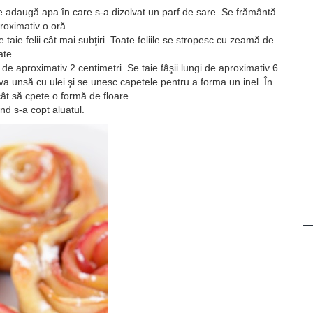
se adaugă apa în care s-a dizolvat un parf de sare. Se frământă
roximativ o oră.
 taie felii cât mai subţiri. Toate feliile se stropesc cu zeamă de
ate.
de aproximativ 2 centimetri. Se taie fâşii lungi de aproximativ 6
va unsă cu ulei şi se unesc capetele pentru a forma un inel. În
ncât să cpete o formă de floare.
d s-a copt aluatul.