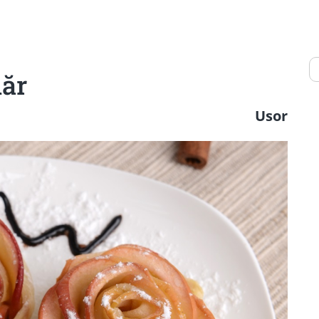
măr
Usor