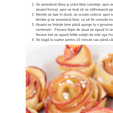
Se amestecă făina şi untul tăiat cubuleţe, apoi 
aluatul format, apoi se lasă să se odihnească ap
Merele se taie în două, se scoate cotorul, apoi se
lămâie şi se amestecă bine, ca să fie umezite to
Aluatul se întinde bine până ajunge la o grosime 
centimetri. Fiecare fâşie de aluat se aşază în ta
fiecare inel se aşază feliile subţiri de măr aşa î
Se bagă la cuptor pentru 15 minute sau până cân