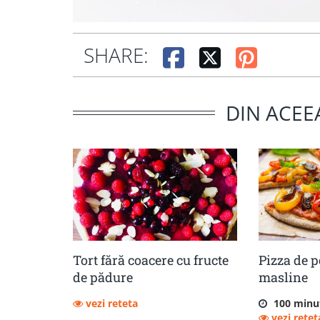
SHARE:
DIN ACEE
Tort fără coacere cu fructe
Pizza de p
de pădure
masline
vezi reteta
100 minu
vezi retet