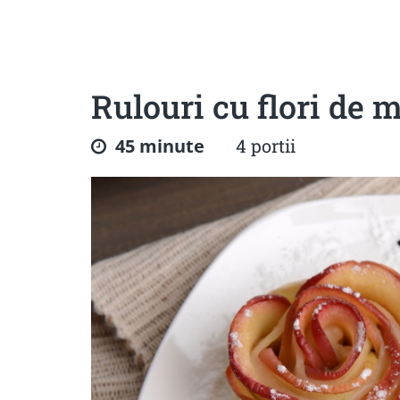
Sanatoase
Dietetice
Cu putine calorii
Crude/raw
Fara gluten
Rulouri cu flori de 
45 minute
4 portii