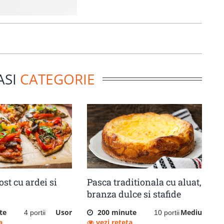
ASI
CATEGORIE
ost cu ardei si
Pasca traditionala cu aluat,
branza dulce si stafide
te
Usor
200 minute
Mediu
4 portii
10 portii
a
vezi reteta