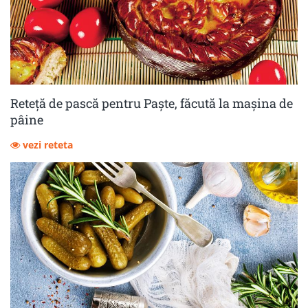
Reteță de pască pentru Paște, făcută la mașina de
pâine
vezi reteta