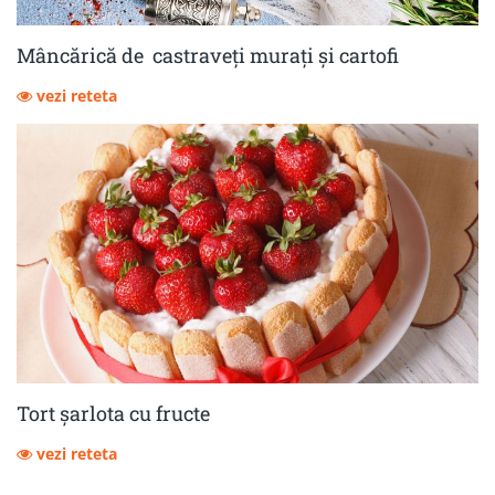
Mâncărică de castraveţi muraţi şi cartofi
vezi reteta
Tort șarlota cu fructe
vezi reteta