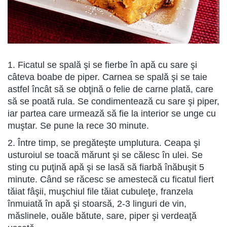
1. Ficatul se spală şi se fierbe în apă cu sare şi
câteva boabe de piper. Carnea se spală şi se taie
astfel încât să se obţină o felie de carne plată, care
să se poată rula. Se condimentează cu sare şi piper,
iar partea care urmează să fie la interior se unge cu
muştar. Se pune la rece 30 minute.
2. Între timp, se pregăteşte umplutura. Ceapa şi
usturoiul se toacă mărunt şi se călesc în ulei. Se
sting cu puţină apă şi se lasă să fiarbă înăbuşit 5
minute. Când se răcesc se amestecă cu ficatul fiert
tăiat fâşii, muşchiul file tăiat cubuleţe, franzela
înmuiată în apă şi stoarsă, 2-3 linguri de vin,
măslinele, ouăle bătute, sare, piper şi verdeaţă