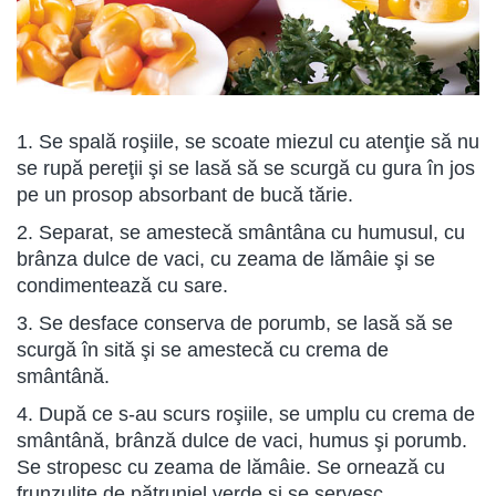
1. Se spală roşiile, se scoate miezul cu atenţie să nu
se rupă pereţii şi se lasă să se scurgă cu gura în jos
pe un prosop absorbant de bucă tărie.
2. Separat, se amestecă smântâna cu humusul, cu
brânza dulce de vaci, cu zeama de lămâie şi se
condimentează cu sare.
3. Se desface conserva de porumb, se lasă să se
scurgă în sită şi se amestecă cu crema de
smântână.
4. După ce s-au scurs roşiile, se umplu cu crema de
smântână, brânză dulce de vaci, humus şi porumb.
Se stropesc cu zeama de lămâie. Se ornează cu
frunzuliţe de pătrunjel verde şi se servesc