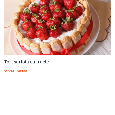
Tort șarlota cu fructe
vezi reteta