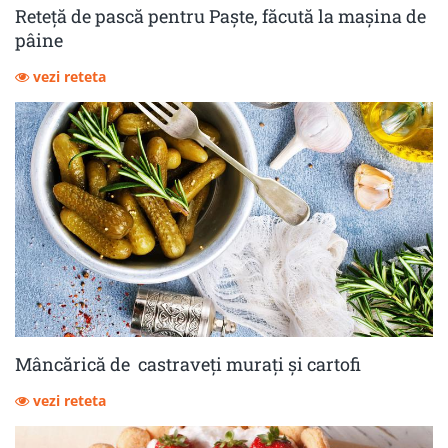
Reteță de pască pentru Paște, făcută la mașina de
pâine
vezi reteta
Mâncărică de castraveţi muraţi şi cartofi
vezi reteta