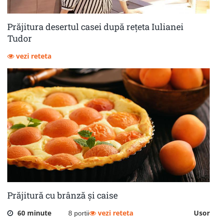
Prăjitura desertul casei după rețeta Iulianei
Tudor
vezi reteta
Prăjitură cu brânză și caise
60 minute
vezi reteta
Usor
8 portii