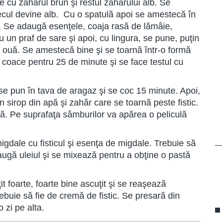
 cu zahărul brun şi restul zahărului alb. Se
cul devine alb. Cu o spatulă apoi se amestecă în
. Se adaugă esenţele, coaja rasă de lămâie,
u un praf de sare şi apoi, cu lingura, se pune, puţin
 ouă. Se amestecă bine şi se toarnă într-o formă
e coace pentru 25 de minute şi se face testul cu
 se pun în tava de aragaz şi se coc 15 minute. Apoi,
n sirop din apă şi zahăr care se toarnă peste fistic.
ă. Pe suprafaţa sâmburilor va apărea o peliculă
gdale cu fisticul şi esenţa de migdale. Trebuie să
ugă uleiul şi se mixează pentru a obţine o pastă
it foarte, foarte bine ascuţit şi se reaşează
trebuie să fie de cremă de fistic. Se presară din
 zi pe alta.