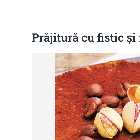
Sanatoase
Dietetice
Cu putine calorii
Crude/raw
Fara gluten
Prăjitură cu fistic ş