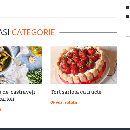
ASI
CATEGORIE
 de castraveţi
Tort șarlota cu fructe
cartofi
vezi reteta
a