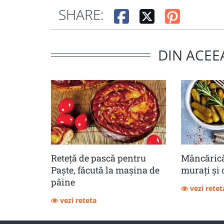
SHARE:
DIN ACEE
Reteță de pască pentru
Mâncărică
Paște, făcută la mașina de
muraţi şi 
pâine
vezi retet
vezi reteta