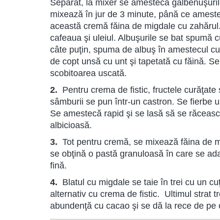
Separat, la mixer se amestecă gălbenuşurile
mixează în jur de 3 minute, până ce ameste
această cremă făina de migdale cu zahărul
cafeaua şi uleiul. Albuşurile se bat spumă c
câte puţin, spuma de albuş în amestecul cu
de copt unsă cu unt şi tapetată cu făină. S
scobitoarea uscată.
2.
Pentru crema de fistic, fructele curăţate
sâmburii se pun într-un castron. Se fierbe u
Se amestecă rapid şi se lasă să se răceasc
albicioasă.
3.
Tot pentru cremă, se mixează făina de mi
se obţină o pastă granuloasă în care se ada
fină.
4.
Blatul cu migdale se taie în trei cu un cuţ
alternativ cu crema de fistic. Ultimul strat 
abundenţă cu cacao şi se dă la rece de pe o