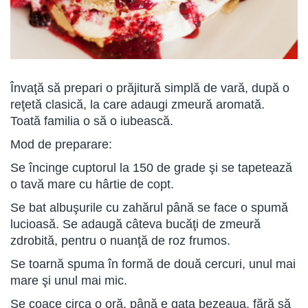
Învaţă să prepari o prăjitură simplă de vară, după o
reţetă clasică, la care adaugi zmeură aromată.
Toată familia o să o iubească.
Mod de preparare:
Se încinge cuptorul la 150 de grade şi se tapetează
o tavă mare cu hârtie de copt.
Se bat albuşurile cu zahărul până se face o spumă
lucioasă. Se adaugă câteva bucăţi de zmeură
zdrobită, pentru o nuanţă de roz frumos.
Se toarnă spuma în formă de două cercuri, unul mai
mare şi unul mai mic.
Se coace circa o oră, până e gata bezeaua, fără să