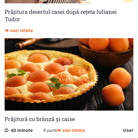
Prăjitura desertul casei după rețeta Iulianei
Tudor
vezi reteta
Prăjitură cu brânză și caise
60 minute
vezi reteta
Usor
8 portii