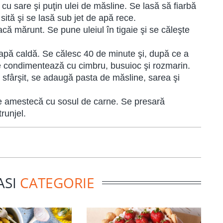
 cu sare şi puţin ulei de măsline. Se lasă să fiarbă
 sită şi se lasă sub jet de apă rece.
acă mărunt. Se pune uleiul în tigaie şi se căleşte
 apă caldă. Se călesc 40 de minute şi, după ce a
 se condimentează cu cimbru, busuioc şi rozmarin.
 sfârşit, se adaugă pasta de măsline, sarea şi
i se amestecă cu sosul de carne. Se presară
runjel.
ASI
CATEGORIE