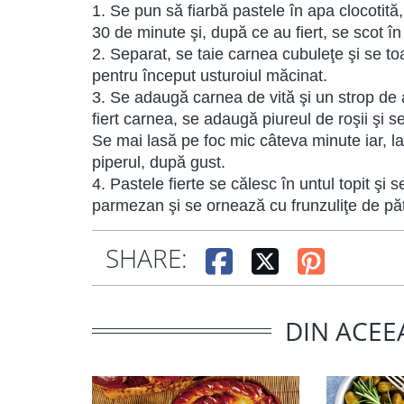
1. Se pun să fiarbă pastele în apa clocotită,
30 de minute şi, după ce au fiert, se scot în
2. Separat, se taie carnea cubuleţe şi se to
pentru început usturoiul măcinat.
3. Se adaugă carnea de vită şi un strop de
fiert carnea, se adaugă piureul de roşii şi
Se mai lasă pe foc mic câteva minute iar, la
piperul, după gust.
4. Pastele fierte se călesc în untul topit ş
parmezan şi se ornează cu frunzuliţe de păt
SHARE:
DIN ACEE