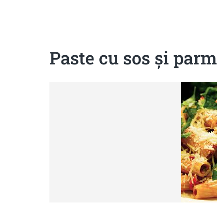
Sanatoase
Dietetice
Cu putine calorii
Crude/raw
Fara gluten
Paste cu sos și par