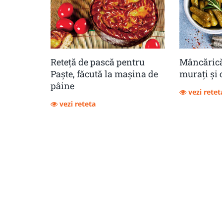
Reteță de pască pentru
Mâncărică
Paște, făcută la mașina de
muraţi şi 
pâine
vezi retet
vezi reteta