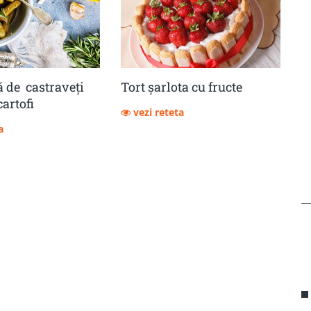
 de castraveţi
Tort șarlota cu fructe
cartofi
vezi reteta
a