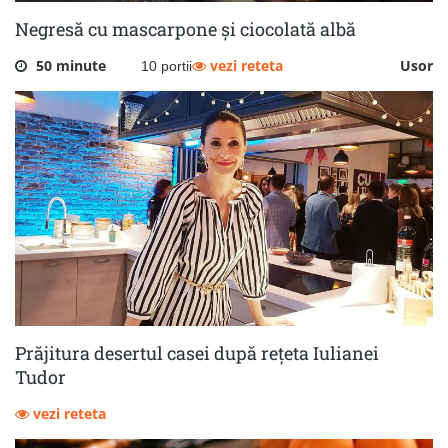
Negresă cu mascarpone și ciocolată albă
50 minute
vezi reteta
Usor
10 portii
Prăjitura desertul casei după rețeta Iulianei
Tudor
vezi reteta