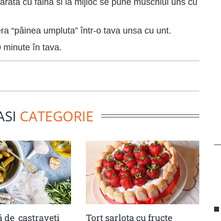
rata cu faina si la mijloc se pune muschiul uns cu
era “pâinea umpluta” într-o tava unsa cu unt.
 minute în tava.
ASI
CATEGORIE
 de castraveţi
Tort șarlota cu fructe