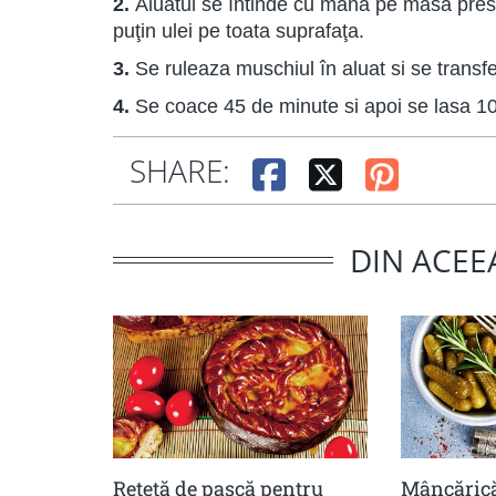
2.
Aluatul se întinde cu mâna pe masa presa
puţin ulei pe toata suprafaţa.
3.
Se ruleaza muschiul în aluat si se transf
4.
Se coace 45 de minute si apoi se lasa 10
SHARE:
DIN ACEE
Reteță de pască pentru
Mâncărică