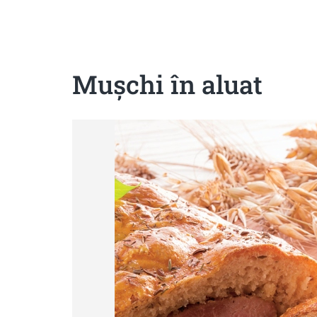
Sanatoase
Dietetice
Cu putine calorii
Crude/raw
Fara gluten
Muşchi în aluat