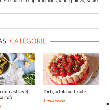
 Se coace în cuptorul încins, la foc potrivit, 30-40
ASI
CATEGORIE
 de castraveţi
Tort șarlota cu fructe
cartofi
vezi reteta
a