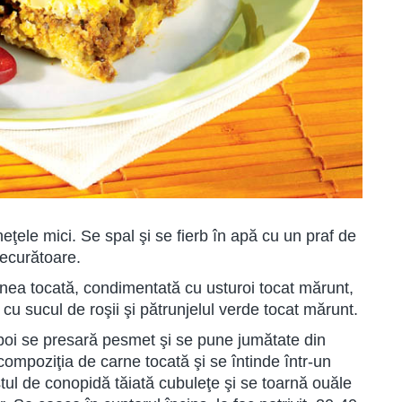
ţele mici. Se spal şi se fierb în apă cu un praf de
recurătoare.
carnea tocată, condimentată cu usturoi tocat mărunt,
u sucul de roşii şi pătrunjelul verde tocat mărunt.
apoi se presară pesmet şi se pune jumătate din
ompoziţia de carne tocată şi se întinde într-un
tul de conopidă tăiată cubuleţe şi se toarnă ouăle