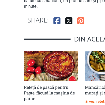
bătute cu smântâna, un praf de sare şi piper.
minute.
SHARE:
DIN ACEE
Reteță de pască pentru
Mâncărică
Paște, făcută la mașina de
muraţi şi 
pâine
vezi retet