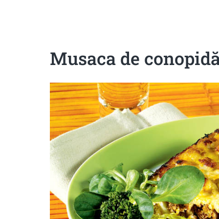
Sanatoase
Dietetice
Cu putine calorii
Crude/raw
Fara gluten
Musaca de conopid