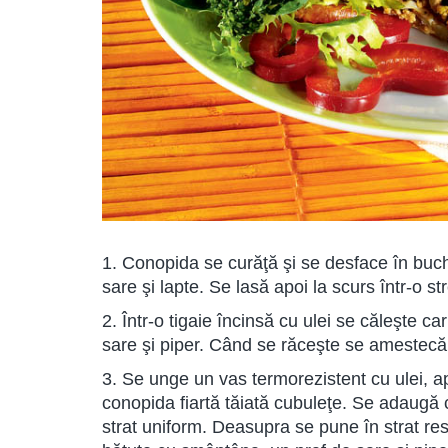
1. Conopida se curăţă şi se desface în buche
sare şi lapte. Se lasă apoi la scurs într-o st
2. Într-o tigaie încinsă cu ulei se căleşte 
sare şi piper. Când se răceşte se amestecă c
3. Se unge un vas termorezistent cu ulei, 
conopida fiartă tăiată cubuleţe. Se adaugă c
strat uniform. Deasupra se pune în strat res