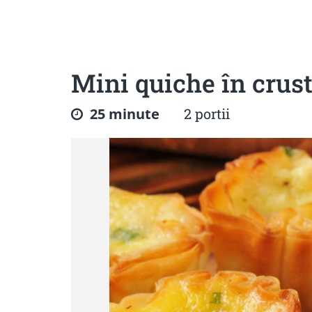
Sanatoase
Dietetice
Cu putine calorii
Crude/raw
Fara gluten
Mini quiche în crus
25 minute
2 portii