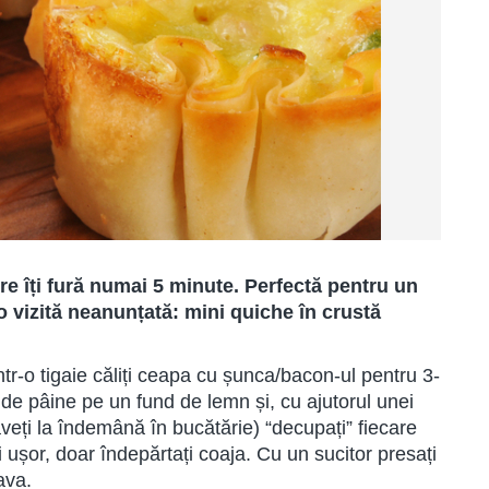
ire îți fură numai 5 minute. Perfectă pentru un
o vizită neanunțată: mini quiche în crustă
ntr-o tigaie căliți ceapa cu șunca/bacon-ul pentru 3-
e de pâine pe un fund de lemn și, cu ajutorul unei
veți la îndemână în bucătărie) “decupați” fiecare
i ușor, doar îndepărtați coaja. Cu un sucitor presați
ava.