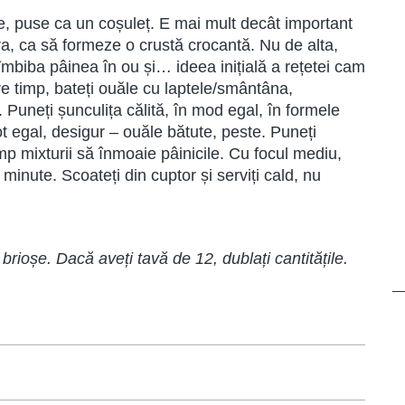
e, puse ca un coșuleț. E mai mult decât important
ura, ca să formeze o crustă crocantă. Nu de alta,
 îmbiba pâinea în ou și… ideea inițială a rețetei cam
re timp, bateți ouăle cu laptele/smântâna,
. Puneți șunculița călită, în mod egal, în formele
ot egal, desigur – ouăle bătute, peste. Puneți
timp mixturii să înmoaie pâinicile. Cu focul mediu,
5 minute. Scoateți din cuptor și serviți cald, nu
 brioșe. Dacă aveți tavă de 12, dublați cantitățile.