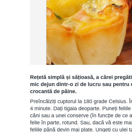
Rețetă simplă și sățioasă, a cărei pregăt
mic dejun dintr-o zi de lucru sau pentru 
crocantă de pâine.
Preîncălziți cuptorul la 180 grade Celsius. Î
4 minute. Dați tigaia deoparte. Puneți feliil
căni sau a unei conserve (în funcție de ce a
felie în parte, rotund. Sau, dacă vă este ma
feliile până devin mai plate. Ungeți cu ulei t