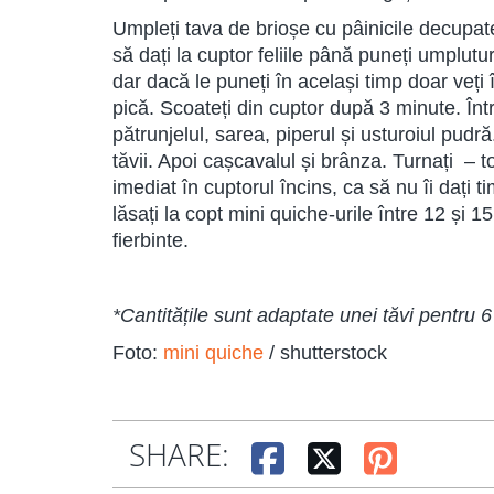
Umpleți tava de brioșe cu pâinicile decupat
să dați la cuptor feliile până puneți umplut
dar dacă le puneți în același timp doar veți
pică. Scoateți din cuptor după 3 minute. Înt
pătrunjelul, sarea, piperul și usturoiul pudră
tăvii. Apoi cașcavalul și brânza. Turnați – t
imediat în cuptorul încins, ca să nu îi dați 
lăsați la copt mini quiche-urile între 12 și 1
fierbinte.
*Cantitățile sunt adaptate unei tăvi pentru 6
Foto:
mini quiche
/ shutterstock
SHARE: