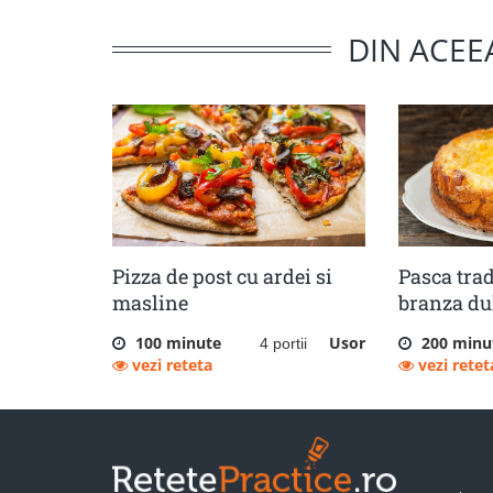
DIN ACEE
Pizza de post cu ardei si
Pasca trad
masline
branza dul
100 minute
Usor
200 minu
4 portii
vezi reteta
vezi retet