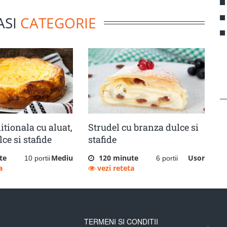
ASI
CATEGORIE
itionala cu aluat,
Strudel cu branza dulce si
ce si stafide
stafide
te
Mediu
120 minute
Usor
10 portii
6 portii
a
vezi reteta
TERMENI SI CONDITII