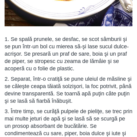
1. Se spală prunele, se desfac, se scot sâmburii şi
se pun într-un bol cu mierea să-şi lase sucul dulce-
acrişor. Se presară un praf de sare, boia şi un praf
de piper, se stropesc cu zeama de lămâie şi se
acoperă cu o folie de plastic.
2. Separat, într-o cratiţă se pune uleiul de măsline şi
se căleşte ceapa tăiată solzişori, la foc potrivit, până
devine transparentă. Se toarnă apă puţin câte puţin
şi se lasă să fiarbă înăbuşit.
3. Între timp, se curăţă pulpele de pieliţe, se trec prin
mai multe jeturi de apă şi se lasă să se scurgă pe
un prosop absorbant de bucătărie. Se
condimentează cu sare, piper, boia dulce şi iute şi