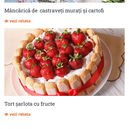
Mâncărică de castraveţi muraţi şi cartofi
vezi reteta
Tort șarlota cu fructe
vezi reteta