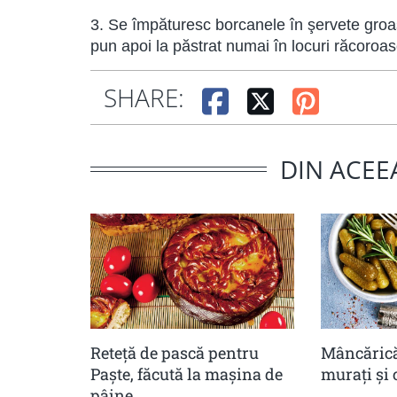
3. Se împăturesc borcanele în şervete groa
pun apoi la păstrat numai în locuri răcoroas
SHARE:
DIN ACEE
Reteță de pască pentru
Mâncărică
Paște, făcută la mașina de
muraţi şi 
pâine