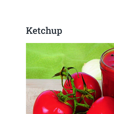
Sanatoase
Dietetice
Cu putine calorii
Crude/raw
Fara gluten
Ketchup