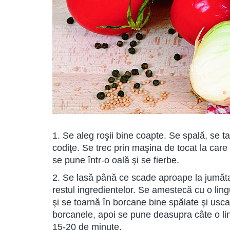
1. Se aleg roşii bine coapte. Se spală, se ta
codiţe. Se trec prin maşina de tocat la care 
se pune într-o oală şi se fierbe.
2. Se lasă până ce scade aproape la jumătat
restul ingredientelor. Se amestecă cu o lin
şi se toarnă în borcane bine spălate şi usca
borcanele, apoi se pune deasupra câte o ling
15-20 de minute.