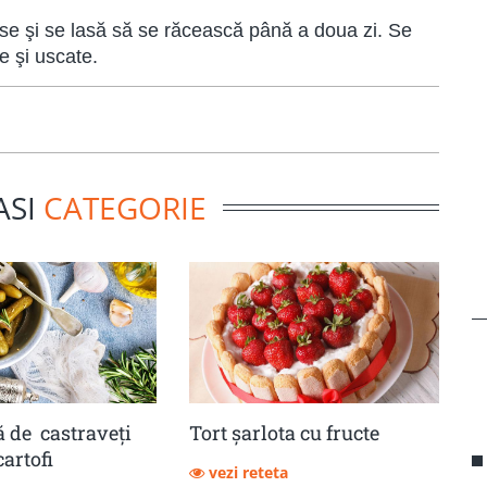
se şi se lasă să se răcească până a doua zi. Se
e şi uscate.
ASI
CATEGORIE
 de castraveţi
Tort șarlota cu fructe
cartofi
vezi reteta