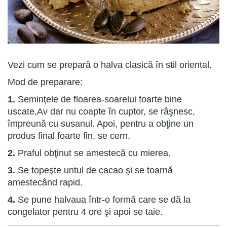
Vezi cum se prepară o halva clasică în stil oriental.
Mod de preparare:
1.
Seminţele de floarea-soarelui foarte bine
uscate,Av dar nu coapte în cuptor, se râşnesc,
împreună cu susanul. Apoi, pentru a obţine un
produs final foarte fin, se cern.
2.
Praful obţinut se amestecă cu mierea.
3.
Se topeşte untul de cacao şi se toarnă
amestecând rapid.
4.
Se pune halvaua într-o formă care se dă la
congelator pentru 4 ore şi apoi se taie.