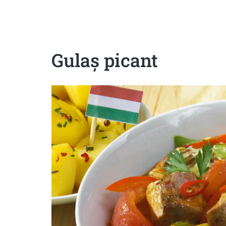
Sanatoase
Dietetice
Cu putine calorii
Crude/raw
Fara gluten
Gulaş picant