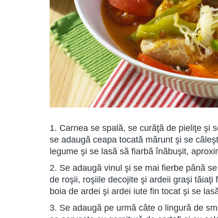
1. Carnea se spală, se curăţă de pieliţe şi se
se adaugă ceapa tocată mărunt şi se căleşte
legume şi se lasă să fiarbă înăbuşit, aprox
2. Se adaugă vinul şi se mai fierbe până s
de roşii, roşiile decojite şi ardeii graşi tăi
boia de ardei şi ardei iute fin tocat şi se la
3. Se adaugă pe urmă câte o lingură de smâ