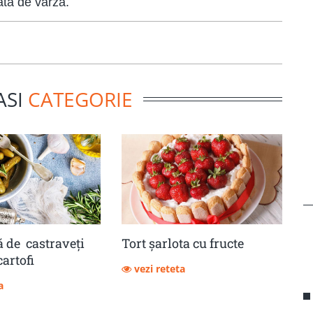
ată de varză.
ASI
CATEGORIE
 de castraveţi
Tort șarlota cu fructe
cartofi
vezi reteta
a