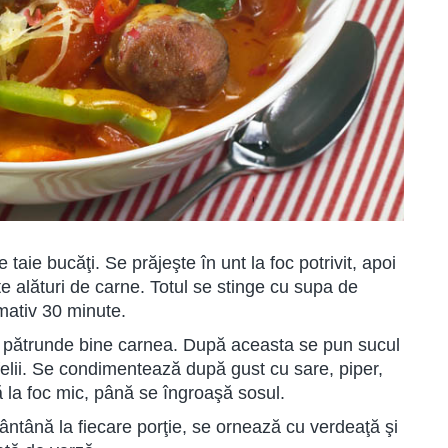
 taie bucăţi. Se prăjeşte în unt la foc potrivit, apoi
 alături de carne. Totul se stinge cu supa de
imativ 30 minute.
e pătrunde bine carnea. După aceasta se pun sucul
aţi felii. Se condimentează după gust cu sare, piper,
să la foc mic, până se îngroaşă sosul.
ntână la fiecare porţie, se ornează cu verdeaţă şi