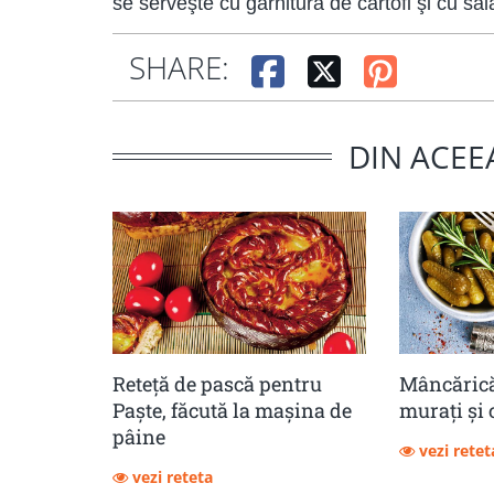
se serveşte cu garnitură de cartofi şi cu sal
SHARE:
DIN ACEE
Reteță de pască pentru
Mâncărică
Paște, făcută la mașina de
muraţi şi 
pâine
vezi retet
vezi reteta