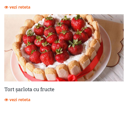
vezi reteta
Tort șarlota cu fructe
vezi reteta