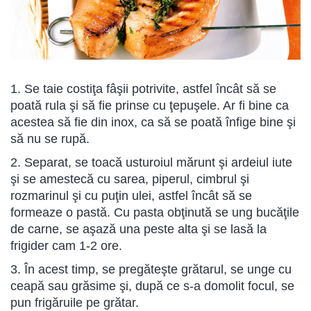
1. Se taie costiţa fâşii potrivite, astfel încât să se
poată rula şi să fie prinse cu ţepuşele. Ar fi bine ca
acestea să fie din inox, ca să se poată înfige bine şi
să nu se rupă.
2. Separat, se toacă usturoiul mărunt şi ardeiul iute
şi se amestecă cu sarea, piperul, cimbrul şi
rozmarinul şi cu puţin ulei, astfel încât să se
formeaze o pastă. Cu pasta obţinută se ung bucăţile
de carne, se aşază una peste alta şi se lasă la
frigider cam 1-2 ore.
3. În acest timp, se pregăteşte grătarul, se unge cu
ceapă sau grăsime şi, după ce s-a domolit focul, se
pun frigăruile pe grătar.