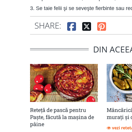
3. Se taie felii şi se seveşte fierbinte sau re
SHARE:
DIN ACEE
Reteță de pască pentru
Mâncărică
Paște, făcută la mașina de
muraţi şi 
pâine
vezi retet