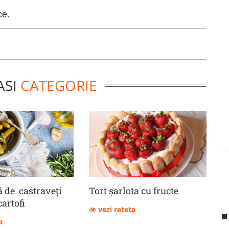
ce.
ASI
CATEGORIE
 de castraveţi
Tort șarlota cu fructe
cartofi
vezi reteta
a