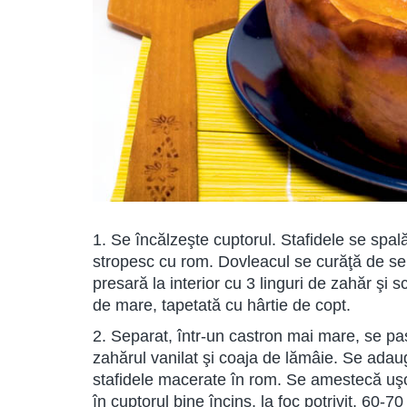
1. Se încălzeşte cuptorul. Stafidele se spal
stropesc cu rom. Dovleacul se curăţă de semi
presară la interior cu 3 linguri de zahăr şi s
de mare, tapetată cu hârtie de copt.
2. Separat, într-un castron mai mare, se p
zahărul vanilat şi coaja de lămâie. Se adau
stafidele macerate în rom. Se amestecă uşo
în cuptorul bine încins, la foc potrivit, 60-7