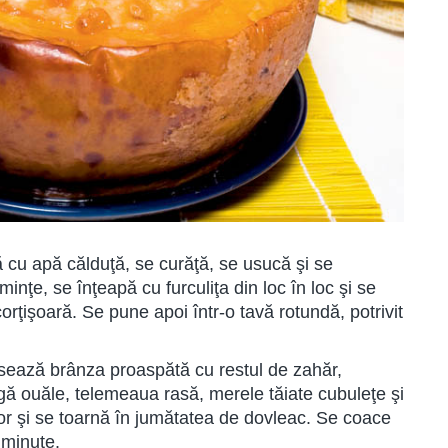
ă cu apă călduţă, se curăţă, se usucă şi se
nţe, se înţeapă cu furculiţa din loc în loc şi se
corţişoară. Se pune apoi într-o tavă rotundă, potrivit
asează brânza proaspătă cu restul de zahăr,
gă ouăle, telemeaua rasă, merele tăiate cubuleţe şi
r şi se toarnă în jumătatea de dovleac. Se coace
0 minute.