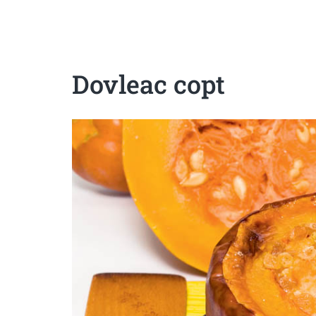
Sanatoase
Dietetice
Cu putine calorii
Crude/raw
Fara gluten
Dovleac copt