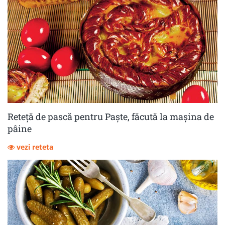
Reteță de pască pentru Paște, făcută la mașina de
pâine
vezi reteta