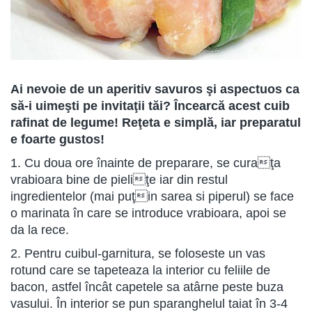
Ai nevoie de un aperitiv savuros şi aspectuos ca
să-i uimeşti pe invitaţii tăi? Încearcă acest cuib
rafinat de legume! Reţeta e simplă, iar preparatul
e foarte gustos!
1. Cu doua ore înainte de preparare, se curaţa
vrabioara bine de pieliţe iar din restul
ingredientelor (mai puţin sarea si piperul) se face
o marinata în care se introduce vrabioara, apoi se
da la rece.
2. Pentru cuibul-garnitura, se foloseste un vas
rotund care se tapeteaza la interior cu feliile de
bacon, astfel încât capetele sa atârne peste buza
vasului. În interior se pun sparanghelul taiat în 3-4