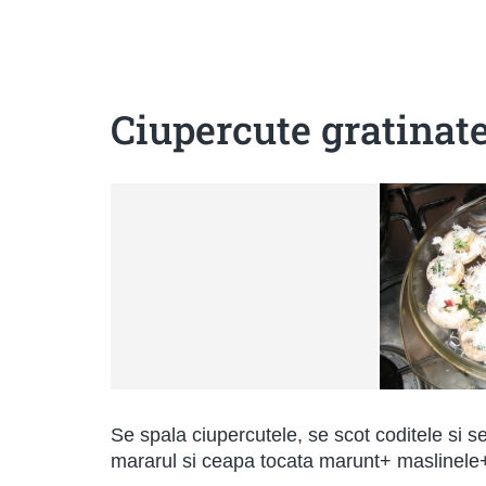
Sanatoase
Dietetice
Cu putine calorii
Crude/raw
Fara gluten
Ciupercute gratinat
Se spala ciupercutele, se scot coditele si 
mararul si ceapa tocata marunt+ maslinele