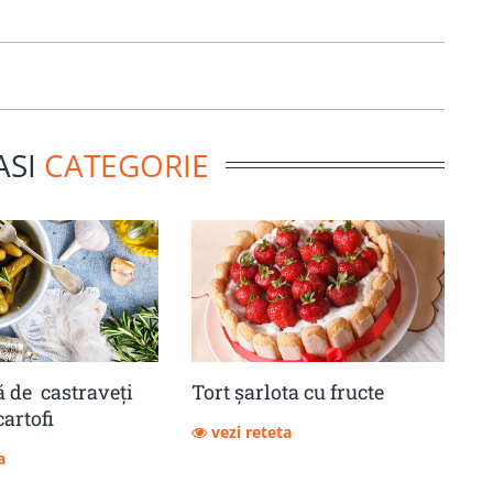
ASI
CATEGORIE
 de castraveţi
Tort șarlota cu fructe
cartofi
vezi reteta
a