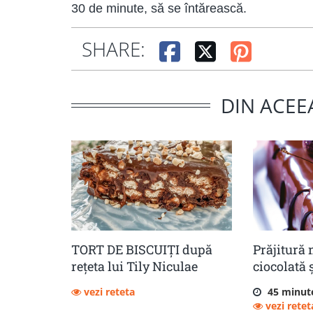
30 de minute, să se întărească.
SHARE:
DIN ACEE
TORT DE BISCUIȚI după
Prăjitură
rețeta lui Tily Niculae
ciocolată 
vezi reteta
45 minut
vezi retet