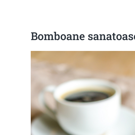
Sanatoase
Dietetice
Cu putine calorii
Crude/raw
Fara gluten
Bomboane sanatoas