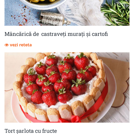
Mâncărică de castraveţi muraţi şi cartofi
vezi reteta
Tort șarlota cu fructe