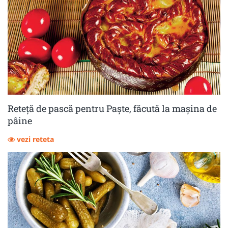
Reteță de pască pentru Paște, făcută la mașina de
pâine
vezi reteta