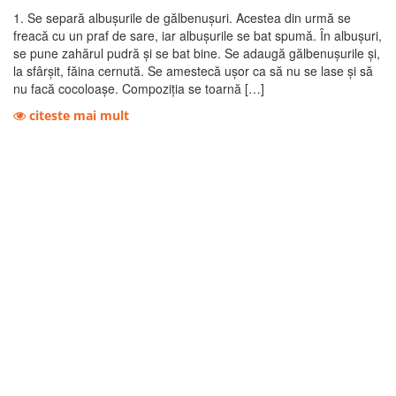
1. Se separă albuşurile de gălbenuşuri. Acestea din urmă se
freacă cu un praf de sare, iar albuşurile se bat spumă. În albuşuri,
se pune zahărul pudră şi se bat bine. Se adaugă gălbenuşurile şi,
la sfârşit, făina cernută. Se amestecă uşor ca să nu se lase şi să
nu facă cocoloaşe. Compoziţia se toarnă […]
citeste mai mult