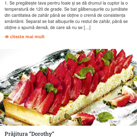
1. Se pregăteşte tava pentru foaie şi se dă drumul la cuptor la o
temperatură de 120 de grade. Se bat gălbenuşurile cu jumătate
din cantitatea de zahăr până se obţine o cremă de consistenţa
smântânii. Separat se bat albuşurile cu restul de zahăr, până se
obţine o spumă densă, de care să nu se […]
citeste mai mult
Prăjitura “Dorothy”