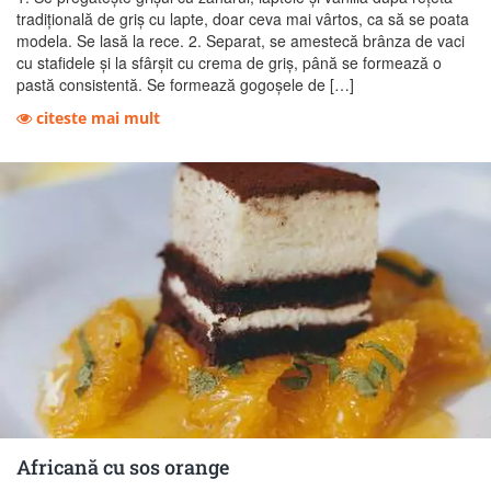
tradiţională de griş cu lapte, doar ceva mai vârtos, ca să se poata
modela. Se lasă la rece. 2. Separat, se amestecă brânza de vaci
cu stafidele şi la sfârşit cu crema de griş, până se formează o
pastă consis­tentă. Se formează gogoşele de […]
citeste mai mult
Africană cu sos orange