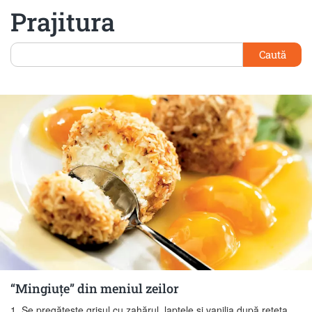
Prajitura
Caută
“Mingiuţe” din meniul zeilor
1. Se pregăteşte grişul cu zahărul, laptele şi vanilia după reţeta