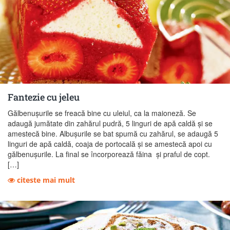
Fantezie cu jeleu
Gălbenuşurile se freacă bine cu uleiul, ca la maioneză. Se
adaugă jumătate din zahărul pudră, 5 linguri de apă caldă şi se
amestecă bine. Albuşurile se bat spumă cu zahărul, se adaugă 5
linguri de apă caldă, coaja de portocală şi se amestecă apoi cu
gălbenuşurile. La final se încorporează făina şi praful de copt.
[…]
citeste mai mult