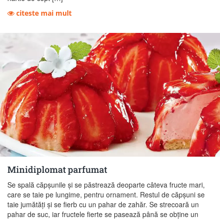
citeste mai mult
Minidiplomat parfumat
Se spală căpşunile şi se păstrează deoparte câteva fructe mari,
care se taie pe lungime, pentru ornament. Restul de căpşuni se
taie jumătăţi şi se fierb cu un pahar de zahăr. Se strecoară un
pahar de suc, iar fructele fierte se pasează până se obţine un