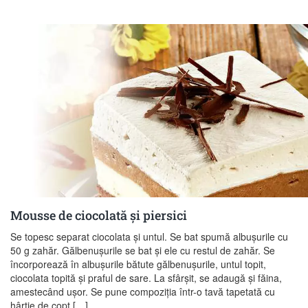
Mousse de ciocolată şi piersici
Se topesc separat ciocolata şi untul. Se bat spumă albuşurile cu
50 g zahăr. Gălbenuşurile se bat şi ele cu restul de zahăr. Se
încorporează în albuşurile bătute gălbenuşurile, untul topit,
ciocolata topită şi praful de sare. La sfârşit, se adaugă şi făina,
amestecând uşor. Se pune compoziţia într-o tavă tapetată cu
hârtie de copt […]