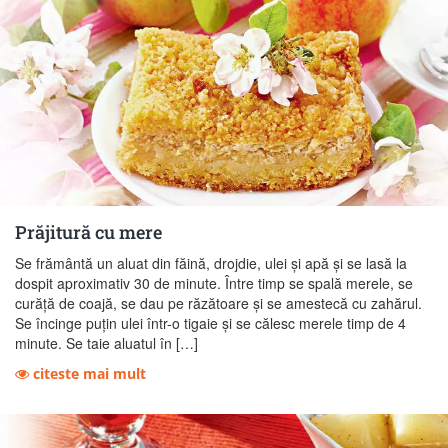
Prăjitură cu mere
Se frământă un aluat din făină, drojdie, ulei şi apă şi se lasă la
dospit aproximativ 30 de minute. Între timp se spală merele, se
curăţă de coajă, se dau pe răzătoare şi se amestecă cu zahărul.
Se încinge puţin ulei într-o tigaie şi se călesc merele timp de 4
minute. Se taie aluatul în […]
citeste mai mult