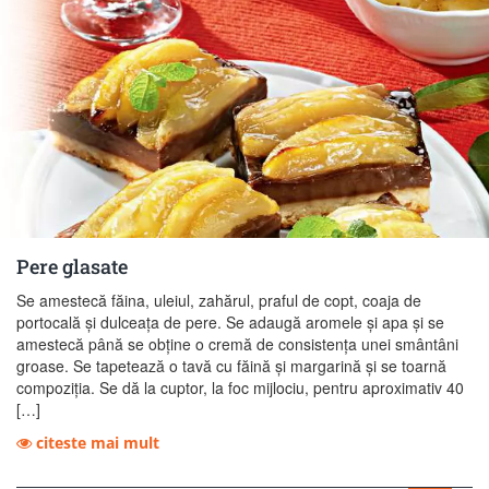
Pere glasate
Se amestecă făina, uleiul, zahărul, praful de copt, coaja de
portocală şi dulceaţa de pere. Se adaugă aromele şi apa şi se
amestecă până se obţine o cremă de consistenţa unei smântâni
groase. Se tapetează o tavă cu făină şi margarină şi se toarnă
compoziţia. Se dă la cuptor, la foc mijlociu, pentru aproximativ 40
[…]
citeste mai mult