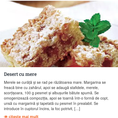
Desert cu mere
Merele se curăță și se rad pe răzătoarea mare. Margarina se
freacă bine cu zahărul, apoi se adaugă stafidele, merele,
scorțișoara, 100 g pesmet și albușurile bătute spumă. Se
omogenizează compoziția, apoi se toarnă într-o formă de copt,
unsă cu margarină și tapetată cu pesmet în prealabil. Se
introduce în cuptorul încins, la foc potrivit, […]
citeste mai mult