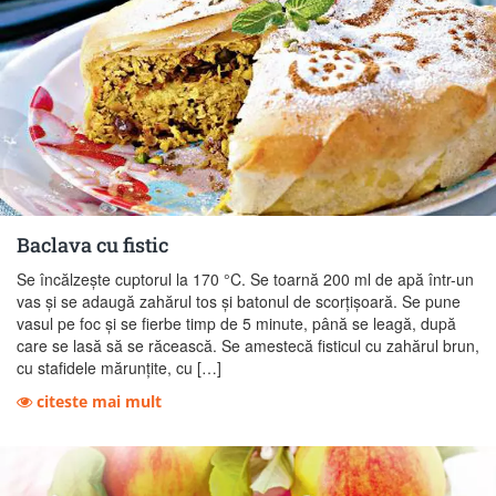
Baclava cu fistic
Se încălzeşte cuptorul la 170 °C. Se toarnă 200 ml de apă într-un
vas şi se adaugă zahărul tos şi batonul de scorţişoară. Se pune
vasul pe foc şi se fierbe timp de 5 minute, până se leagă, după
care se lasă să se răcească. Se amestecă fisticul cu zahărul brun,
cu stafidele mărunţite, cu […]
citeste mai mult