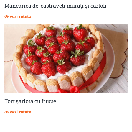
Mâncărică de castraveţi muraţi şi cartofi
vezi reteta
Tort șarlota cu fructe
vezi reteta