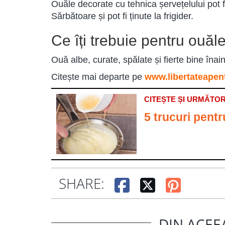
Ouăle decorate cu tehnica șervețelului pot fi
Sărbătoare și pot fi ținute la frigider.
Ce îți trebuie pentru ouăl
Ouă albe, curate, spălate și fierte bine înain
Citește mai departe pe
www.libertateapen
CITEȘTE ȘI URMĂTOR
5 trucuri pentr
SHARE:
DIN ACEE