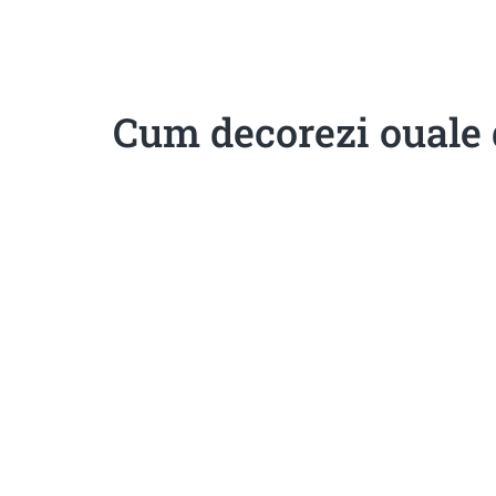
Sanatoase
Dietetice
Cu putine calorii
Crude/raw
Fara gluten
Cum decorezi ouale 