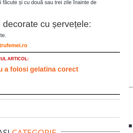
 făcute și cu două sau trei zile înainte de
e decorate cu șervețele:
te.
trufemei.ro
UL ARTICOL:
u a folosi gelatina corect
ASI
CATEGORIE