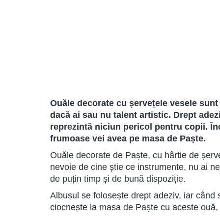
Ouăle decorate cu șervețele vesele sunt f
dacă ai sau nu talent artistic. Drept ade
reprezintă niciun pericol pentru copii. Î
frumoase vei avea pe masa de Paște.
Ouăle decorate de Paște, cu hârtie de șerveț
nevoie de cine știe ce instrumente, nu ai ne
de puțin timp și de bună dispoziție.
Albușul se folosește drept adeziv, iar când s
ciocnește la masa de Paște cu aceste ouă, 