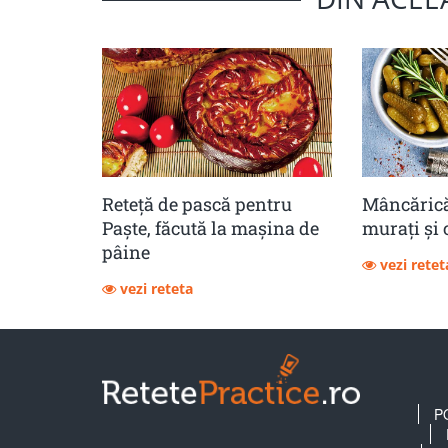
Reteță de pască pentru
Mâncărică
Paște, făcută la mașina de
muraţi şi 
pâine
vezi retet
vezi reteta
P