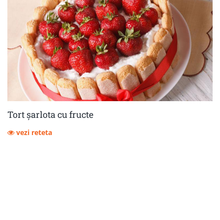
Tort șarlota cu fructe
vezi reteta