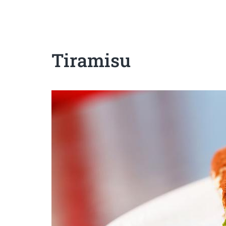
Sanatoase
Dietetice
Cu putine calorii
Crude/raw
Fara gluten
Tiramisu