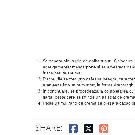
Se separa albusurile de galbenusuri. Galbenusuri
adauga treptat mascarpone si se amesteca pana s
frisca batuta spuma.
Piscoturile se trec prin cafeaua neagra, care tre
aranjeaza intr-un prim strat, in forma dreptungh
In continuare, se procedeaza la completarea cu un 
fiarta, peste care se intinde un alt strat de crema
Peste ultimul rand de crema se presara cacao si
SHARE: