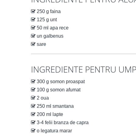
250 g faina
125 g unt
50 ml apa rece
un galbenus
sare
INGREDIENTE PENTRU UM
300 g somon proaspat
100 g somon afumat
2 oua
250 ml smantana
200 ml lapte
3-4 felii branza de capra
o legatura marar