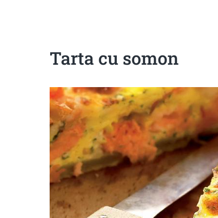
Sanatoase
Dietetice
Cu putine calorii
Crude/raw
Fara gluten
Tarta cu somon