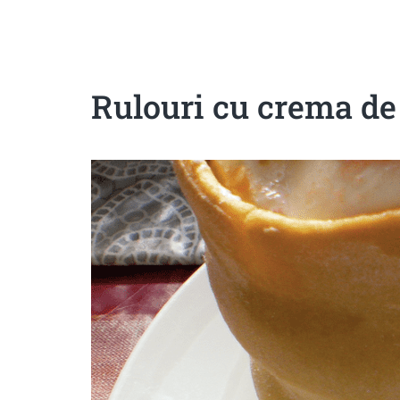
Sanatoase
Dietetice
Cu putine calorii
Crude/raw
Fara gluten
Rulouri cu crema de