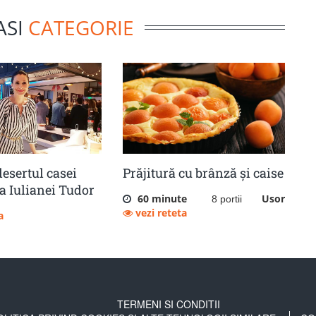
ASI
CATEGORIE
desertul casei
Prăjitură cu brânză și caise
a Iulianei Tudor
60 minute
Usor
8 portii
vezi reteta
a
TERMENI SI CONDITII