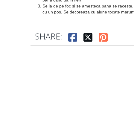
pana cand da in fiert.
Se ia de pe foc si se amesteca pana se raceste, 
cu un pos. Se decoreaza cu alune tocate marunt 
SHARE: