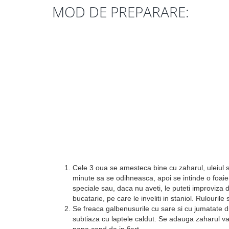
MOD DE PREPARARE:
Cele 3 oua se amesteca bine cu zaharul, uleiul s
minute sa se odihneasca, apoi se intinde o foaie 
speciale sau, daca nu aveti, le puteti improviza 
bucatarie, pe care le inveliti in staniol. Rulouril
Se freaca galbenusurile cu sare si cu jumatate di
subtiaza cu laptele caldut. Se adauga zaharul v