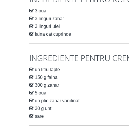
3 oua
3 linguri zahar
3 linguri ulei
faina cat cuprinde
INGREDIENTE PENTRU CREM
un litru lapte
150 g faina
300 g zahar
5 oua
un plic zahar vanilinat
30 g unt
sare