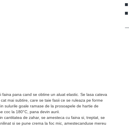
i faina pana cand se obtine un aluat elastic. Se lasa cateva
cat mai subtire, care se taie fasii ce se ruleaza pe forme
din sulurile goale ramase de la prosoapele de hartie de
e se coc la 180°C, pana devin aurii.
n cantitatea de zahar, se amesteca cu faina si, treptat, se
anilinat si se pune crema la foc mic, amestecanduse mereu