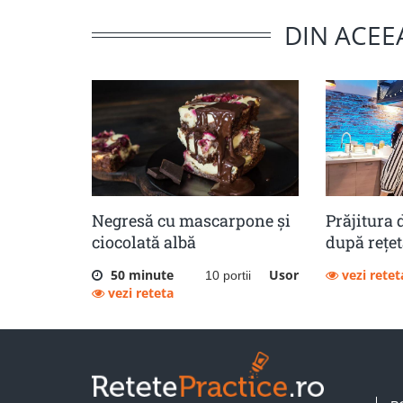
DIN ACEE
Negresă cu mascarpone și
Prăjitura 
ciocolată albă
după rețet
50 minute
Usor
vezi retet
10 portii
vezi reteta