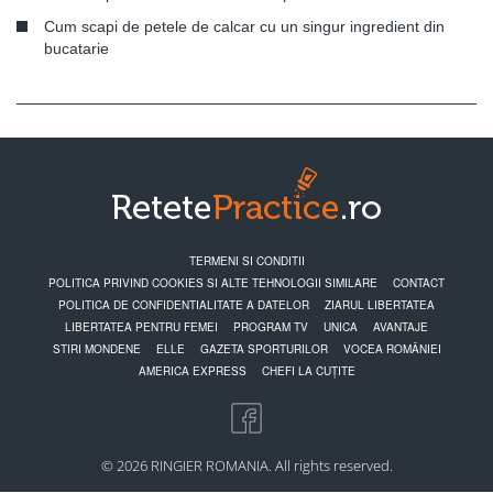
Cum scapi de petele de calcar cu un singur ingredient din
bucatarie
TERMENI SI CONDITII
POLITICA PRIVIND COOKIES SI ALTE TEHNOLOGII SIMILARE
CONTACT
POLITICA DE CONFIDENTIALITATE A DATELOR
ZIARUL LIBERTATEA
LIBERTATEA PENTRU FEMEI
PROGRAM TV
UNICA
AVANTAJE
STIRI MONDENE
ELLE
GAZETA SPORTURILOR
VOCEA ROMÂNIEI
AMERICA EXPRESS
CHEFI LA CUȚITE
© 2026 RINGIER ROMANIA. All rights reserved.