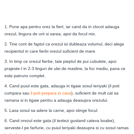
1. Pune apa pentru orez la fiert, iar cand da in clocot adauga
orezul, lingura de unt si sarea, apoi da focul mic.
2. Tine cont de faptul ca orezul isi dubleaza volumul, deci alege
recipientul in care fierbi orezul suficient de mare.
3. In timp ce orezul fierbe, taie pieptul de pui cubulete, apoi
prajeste-l in 2-3 linguri de ulei de masline, la foc mediu, pana ce
este patruns complet.
4. Cand puiul este gata, adauga in tigaie sosul teriyaki (il poti
cumpara sau
il poti prepara in casa
), suficient de mult cat sa
ramana si in tigaie pentru a adauga deasupra orezului.
5. Lasa sosul sa adere la carne, apoi stinge focul.
6. Cand orezul este gata (il testezi gustand cateva boabe),
serveste-l pe farfurie, cu puiul teriyaki deasupra si cu sosul ramas