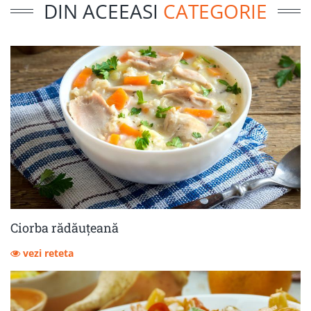
DIN ACEEASI
CATEGORIE
Ciorba rădăuțeană
vezi reteta