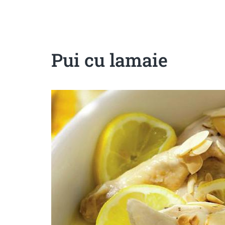
Sanatoase
Dietetice
Cu putine calorii
Crude/raw
Fara gluten
Pui cu lamaie