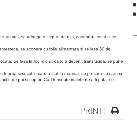
r-un vas, se adauga o lingura de ulei, coriandrul tocat si se
amesteca, se acopera cu folie alimentara si se lasa 30 de
tocata. Se lasa la foc mic si, cand a devenit translucida, se pune
e toarna si sucul in care a stat la marinat, se presara cu sare si
unctie de pui si cuptor. Cu 15 minute inainte de a fi gata, se
PRINT: