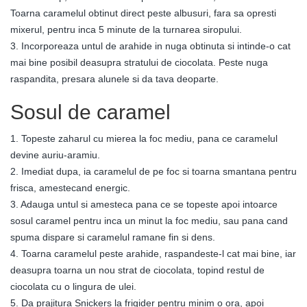
Toarna caramelul obtinut direct peste albusuri, fara sa opresti
mixerul, pentru inca 5 minute de la turnarea siropului.
3. Incorporeaza untul de arahide in nuga obtinuta si intinde-o cat
mai bine posibil deasupra stratului de ciocolata. Peste nuga
raspandita, presara alunele si da tava deoparte.
Sosul de caramel
1. Topeste zaharul cu mierea la foc mediu, pana ce caramelul
devine auriu-aramiu.
2. Imediat dupa, ia caramelul de pe foc si toarna smantana pentru
frisca, amestecand energic.
3. Adauga untul si amesteca pana ce se topeste apoi intoarce
sosul caramel pentru inca un minut la foc mediu, sau pana cand
spuma dispare si caramelul ramane fin si dens.
4. Toarna caramelul peste arahide, raspandeste-l cat mai bine, iar
deasupra toarna un nou strat de ciocolata, topind restul de
ciocolata cu o lingura de ulei.
5. Da prajitura Snickers la frigider pentru minim o ora, apoi