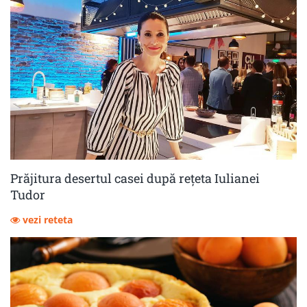
Prăjitura desertul casei după rețeta Iulianei
Tudor
vezi reteta