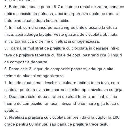
3. Bate untul moale pentru 5-7 minute cu restul de zahar, pana ce
obtii o consistenta pufoasa, apoi incorporeaza ouale pe rand si
bate bine aluatul dupa fiecare aditie.
4. In final, cerne si incorporeaza ingredientele uscate la viteza
mica, apoi adauga laptele. Peste glazura de ciocolata obtinuta
initial toarna cca o treime din aluat si omogenizeaza.
5. Toarna primul strat de prajitura cu ciocolata in degrade intr-o
tava de prajitura tapetata cu foaie de copt, pastrand cca 3 linguri
de compozitie deoparte.
6. Peste cele 3 linguri de compozitie pastrate, adauga o alta
treime de aluat si omogenizeaza.
7. Intinde aluatul mai deschis la culoare obtinut tot in tava, cu o
spatula, pentru a evita imbinarea culorilor, apoi niveleaza cu grija..
8. Deasupra celor doua straturi de aluat toarna, in final, ultima
treime de compozitie ramasa, intinzand-o cu mare grija tot cu o
spatula.
9. Niveleaza prajitura cu ciocolata ombre i da-o la cuptor la 180
grade pentru 60 minute, sau pana ce prajitura trece testul