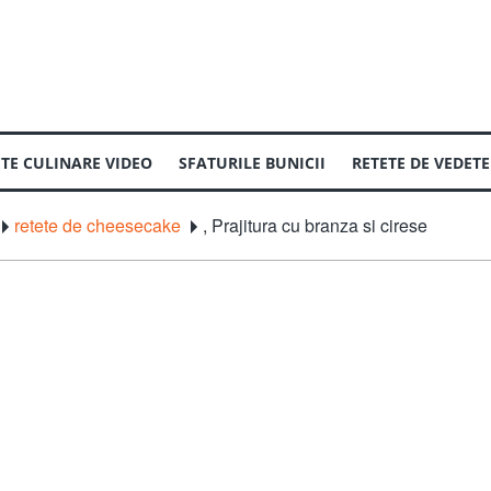
ETE CULINARE VIDEO
SFATURILE BUNICII
RETETE DE VEDETE
retete de cheesecake
,
Prajitura cu branza si cirese
ENT
 PREPARI
MOD DE PREPARARE
CUM SA GATESTI
TIPUL DE BUCAT
ADVERTORIAL
ara
Fierbere
Romaneasca
Gratar
Asiatica
ou
Friptura
Chinezeasca
Marinate
Germana
re la peste
Microunde
Italiana
Saramura
Spaniola
n
Tocanita