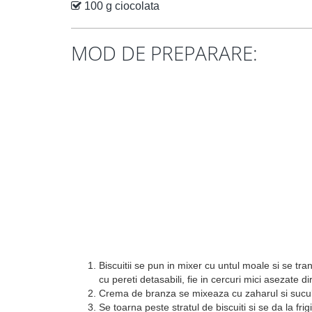
100 g ciocolata
MOD DE PREPARARE:
Biscuitii se pun in mixer cu untul moale si se tr
cu pereti detasabili, fie in cercuri mici asezate di
Crema de branza se mixeaza cu zaharul si sucul 
Se toarna peste stratul de biscuiti si se da la fri