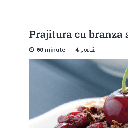
Sanatoase
Dietetice
Cu putine calorii
Crude/raw
Fara gluten
Prajitura cu branza s
60 minute
4 portii