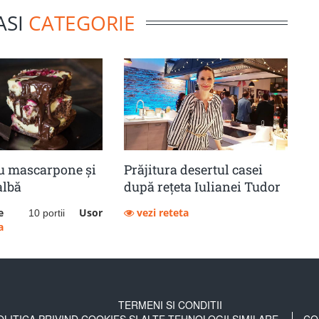
ASI
CATEGORIE
u mascarpone și
Prăjitura desertul casei
albă
după rețeta Iulianei Tudor
e
Usor
vezi reteta
10 portii
a
TERMENI SI CONDITII