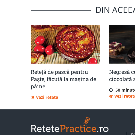
DIN ACEE
Reteță de pască pentru
Negresă c
Paște, făcută la mașina de
ciocolată 
pâine
50 minut
vezi retet
vezi reteta