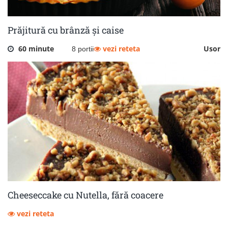
Prăjitură cu brânză și caise
60 minute
vezi reteta
Usor
8 portii
Cheeseccake cu Nutella, fără coacere
vezi reteta